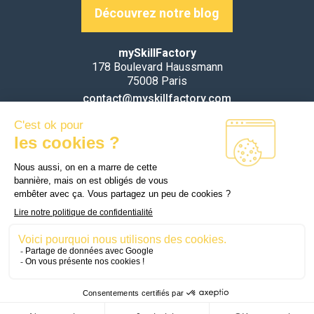
Découvrez notre blog
mySkillFactory
178 Boulevard Haussmann
75008 Paris
contact@myskillfactory.com
SUIVEZ-NOUS
Voir le Certificat Qualiopi
Copyright © 2017
neoptimal SAS
pour mySkillFactory |
Mentions légales